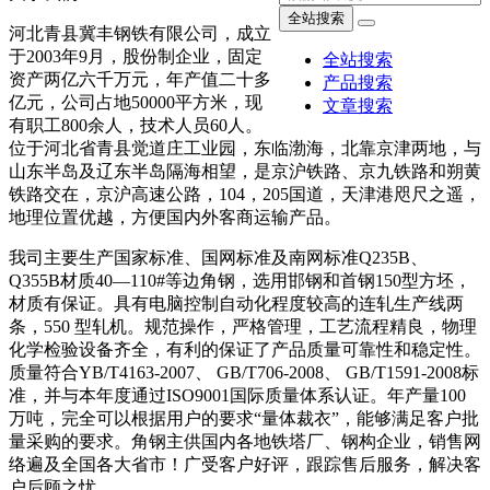
全站搜索
河北青县冀丰钢铁有限公司，成立
于2003年9月，股份制企业，固定
全站搜索
资产两亿六千万元，年产值二十多
产品搜索
亿元，公司占地50000平方米，现
文章搜索
有职工800余人，技术人员60人。
位于河北省青县觉道庄工业园，东临渤海，北靠京津两地，与
山东半岛及辽东半岛隔海相望，是京沪铁路、京九铁路和朔黄
铁路交在，京沪高速公路，104，205国道，天津港咫尺之遥，
地理位置优越，方便国内外客商运输产品。
我司主要生产国家标准、国网标准及南网标准Q235B、
Q355B材质40—110#等边角钢，选用邯钢和首钢150型方坯，
材质有保证。具有电脑控制自动化程度较高的连轧生产线两
条，550 型轧机。规范操作，严格管理，工艺流程精良，物理
化学检验设备齐全，有利的保证了产品质量可靠性和稳定性。
质量符合YB/T4163-2007、 GB/T706-2008、 GB/T1591-2008标
准，并与本年度通过ISO9001国际质量体系认证。年产量100
万吨，完全可以根据用户的要求“量体裁衣”，能够满足客户批
量采购的要求。角钢主供国内各地铁塔厂、钢构企业，销售网
络遍及全国各大省市！广受客户好评，跟踪售后服务，解决客
户后顾之忧。